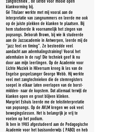
zangtechniek , de liefde voor mooie open
klankvorming bij.
Gé Titulaer werkte met mij vooral aan de
interpretatie van zangnummers en leerde me ook
op de juiste plekken de klanken te plaatsen. Bij
hem studeerde ik voornamelijk het zingen van
popsongs. Deborah Brown, bij wie ik studeerde
aan de Jazzacademie in Antwerpen, leerde mij de
“jazz feel en timing”. Ze besteedde veel
aandacht aan ademhalingstraining! Vooral het
ademhalen in de rug! Die techniek geef ik nu
door aan mijn leerlingen. Op de Academie voor
Lichte Muziek in Hilversum kreeg ik les van de
Engelse gospelzanger George Webb. Hij werkte
veel met zangtechnieken die de stemregisters
soepel in elkaar laten overlopen van de borst-
midden- naar de kopstem. Dat allemaal terwijl de
klanken open en groot blijven klinken.
Margriet Eshuis leerde me de tekstinterpretatie
van popsongs. Op de AVLM kregen we ook veel
bewegingslessen. Het is belangrijk je vrij te
voelen op het podium.
Ik ben in 1983 afgestudeerd aan de Pedagogische
Academie voor het basisonderwijs ( PABO) en heb