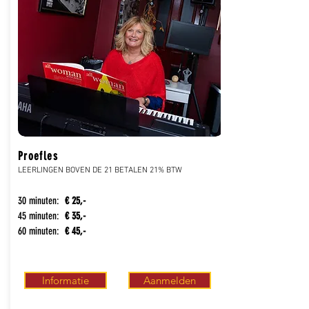
Proefles
LEERLINGEN BOVEN DE 21 BETALEN 21% BTW
30 minuten:
€
25,-
45 minuten:
€
35,-
60 minuten:
€
45,-
Informatie
Aanmelden