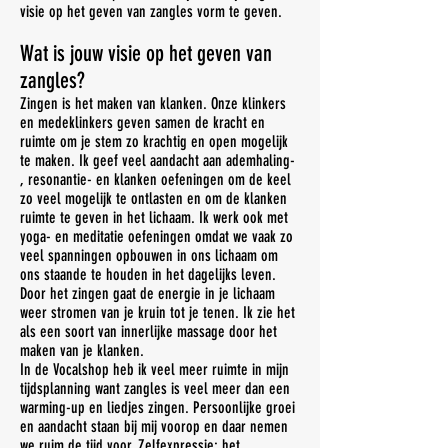
visie op het geven van zangles vorm te geven.
Wat is jouw visie op het geven van
zangles?
Zingen is het maken van klanken. Onze klinkers
en medeklinkers geven samen de kracht en
ruimte om je stem zo krachtig en open mogelijk
te maken. Ik geef veel aandacht aan ademhaling-
, resonantie- en klanken oefeningen om de keel
zo veel mogelijk te ontlasten en om de klanken
ruimte te geven in het lichaam. Ik werk ook met
yoga- en meditatie oefeningen omdat we vaak zo
veel spanningen opbouwen in ons lichaam om
ons staande te houden in het dagelijks leven.
Door het zingen gaat de energie in je lichaam
weer stromen van je kruin tot je tenen. Ik zie het
als een soort van innerlijke massage door het
maken van je klanken.
In de Vocalshop heb ik veel meer ruimte in mijn
tijdsplanning want zangles is veel meer dan een
warming-up en liedjes zingen. Persoonlijke groei
en aandacht staan bij mij voorop en daar nemen
we ruim de tijd voor. Zelfexpressie: het