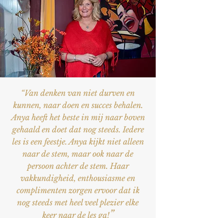
“Van denken van niet durven en
kunnen, naar doen en succes behalen.
Anya heeft het beste in mij naar boven
gehaald en doet dat nog steeds. Iedere
les is een feestje. Anya kijkt niet alleen
naar de stem, maar ook naar de
persoon achter de stem. Haar
vakkundigheid, enthousiasme en
complimenten zorgen ervoor dat ik
nog steeds met heel veel plezier elke
”
keer naar de les ga!