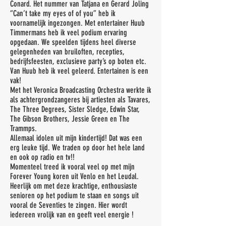
Conard. Het nummer van Tatjana en Gerard Joling
“Can’t take my eyes of of you” heb ik
voornamelijk ingezongen. Met entertainer Huub
Timmermans heb ik veel podium ervaring
opgedaan. We speelden tijdens heel diverse
gelegenheden van bruiloften, recepties,
bedrijfsfeesten, exclusieve party’s op boten etc.
Van Huub heb ik veel geleerd. Entertainen is een
vak!
Met het Veronica Broadcasting Orchestra werkte ik
als achtergrondzangeres bij artiesten als Tavares,
The Three Degrees, Sister Sledge, Edwin Star,
The Gibson Brothers, Jessie Green en The
Trammps.
Allemaal idolen uit mijn kindertijd! Dat was een
erg leuke tijd. We traden op door het hele land
en ook op radio en tv!!
Momenteel treed ik vooral veel op met mijn
Forever Young koren uit Venlo en het Leudal.
Heerlijk om met deze krachtige, enthousiaste
senioren op het podium te staan en songs uit
vooral de Seventies te zingen. Hier wordt
iedereen vrolijk van en geeft veel energie !