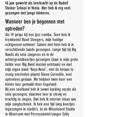
10 jaar gewerkt als leerkracht op de Rudolf
Steiner School in Venlo. Hier heb ik erg veel
gezongen met jonge kinderen.
Wanneer ben je begonnen met
optreden?
Als 19 jarige bij een jazz-combo. Toen heb ik
trombonist Ruud Steegers, mijn huidige
echtgenoot ontmoet. Samen met hem heb ik in
verschillende bands gezongen. Lange tijd bij Big
Bands als solo zangeres en in de
achtergrondkoortjes gezongen (daar is mijn grote
liefde voor Big Band muziek ontstaan) en met
mijn eigen band “Anya Nova”, met de helaas te
vroeg overleden pianist Glenn Corneille, veel
optredens gedaan. We hebben twee keer een
kleine tour gemaakt door Engeland.
Bij een soulband heb ik zowel backing vocals als
solo gezongen; daarmee leer je stevig en
krachtig te zingen. Dan heb ik enorme steun aan
mijn zangtechniek. Ik heb een tijd lang koortjes
ingezongen in studio’s. In de Wisseloord Studio
in Hilversum met Percussionist/zanger Eddy