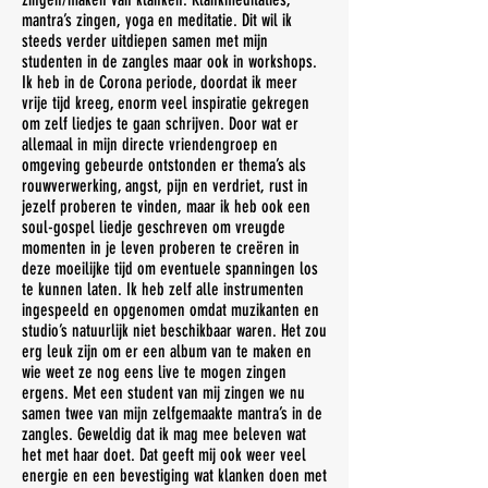
mantra’s zingen, yoga en meditatie. Dit wil ik
steeds verder uitdiepen samen met mijn
studenten in de zangles maar ook in workshops.
Ik heb in de Corona periode, doordat ik meer
vrije tijd kreeg, enorm veel inspiratie gekregen
om zelf liedjes te gaan schrijven. Door wat er
allemaal in mijn directe vriendengroep en
omgeving gebeurde ontstonden er thema’s als
rouwverwerking, angst, pijn en verdriet, rust in
jezelf proberen te vinden, maar ik heb ook een
soul-gospel liedje geschreven om vreugde
momenten in je leven proberen te creëren in
deze moeilijke tijd om eventuele spanningen los
te kunnen laten. Ik heb zelf alle instrumenten
ingespeeld en opgenomen omdat muzikanten en
studio’s natuurlijk niet beschikbaar waren. Het zou
erg leuk zijn om er een album van te maken en
wie weet ze nog eens live te mogen zingen
ergens. Met een student van mij zingen we nu
samen twee van mijn zelfgemaakte mantra’s in de
zangles. Geweldig dat ik mag mee beleven wat
het met haar doet. Dat geeft mij ook weer veel
energie en een bevestiging wat klanken doen met