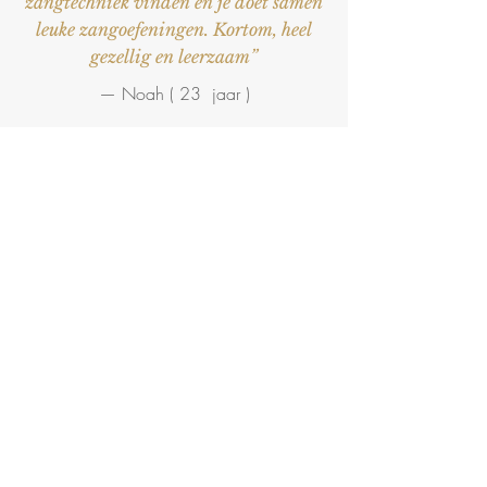
zangtechniek vinden en je doet samen
leuke zangoefeningen. Kortom, heel
gezellig en leerzaam”
— Noah ( 23 jaar )
ZINGEN
25 goede redenen om te
gaan zingen
Zingen: in verbinding met jezelf en met de
ander
Zingen zorgt voor een betere ademhaling en
daardoor meer zuurstof
Zingen verruimt de longen, dit brengt
ontspanning