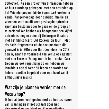
Collectief. Na een project van 8 maanden hebben
ze hun vuurdoop gekregen met een optreden op
het Vriendenpodium bij de Zomerparkfeesten in
Venlo. Aangemoedigd door publiek, familie en
vrienden werd na dit zeer geslaagde optreden
spontaan besloten door te gaan en de groep uit
te breiden! We hebben als hoogtepunt een vijftal
optredens mogen doen bij Limburgse theaters
met het filmconcert ‘Old Rockers on tour’. Met
als basis fragmenten uit de documentaire die
gemaakt is in 2016 door Bart Coenders. In 2018
ben ik, naar het voorbeeld van Venlo ook gestart
met een Forever Young koor in het Leudal. Daar
treden we ook regelmatig op en hebben we
inmiddels ook al weer 50 leden en worden we
iedere repetitie begeleid door een band van 5
enthousiaste musici!
Wat zijn je plannen verder met de
Vocalshop?
Ik heb al jaren veel gestudeerd op het los maken
van spanningen in het lichaam door het
zingen/maken van klanken. Klankmeditaties,