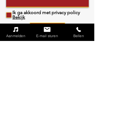
Ik ga akkoord met privacy policy
Bekijk
Versturen!
Aanmelden
E-mail sturen
Bellen
ADRES
Vocalshop Venlo
Graaf Gerhardstraat 28
5913 VR Venlo
+31 6 13044189
©2024 Vocalshop.nl